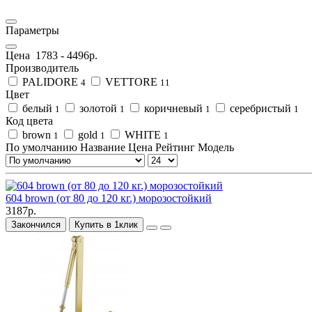
Параметры
Цена
1783
-
4496
р.
Производитель
PALIDORE
VETTORE
4
11
Цвет
белый
золотой
коричневый
серебристый
1
1
1
1
Код цвета
brown
gold
WHITE
1
1
1
По умолчанию
Название
Цена
Рейтинг
Модель
604 brown (от 80 до 120 кг.) морозостойкий
3187р.
Закончился
Купить в 1клик