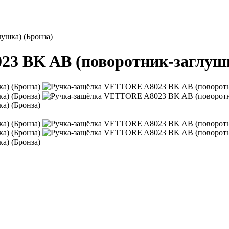
ушка) (Бронза)
3 BK AB (поворотник-заглушк