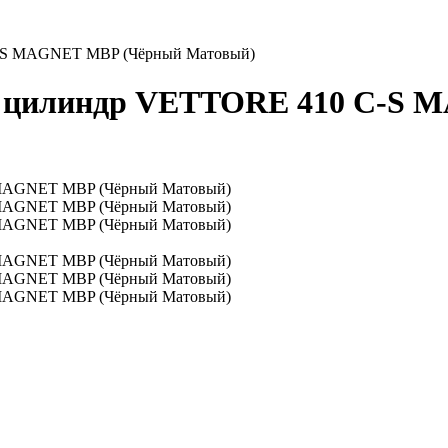
-S MAGNET MBP (Чёрный Матовый)
д цилиндр VЕTTORE 410 С-S 