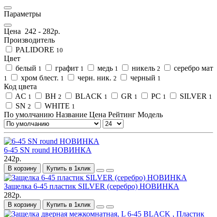
Параметры
Цена
242
-
282
р.
Производитель
PALIDORE
10
Цвет
белый
графит
медь
никель
серебро мат
1
1
1
2
хром блест.
черн. ник.
черный
1
1
2
1
Код цвета
AC
BH
BLACK
GR
PC
SILVER
1
2
1
1
1
1
SN
WHITE
2
1
По умолчанию
Название
Цена
Рейтинг
Модель
6-45 SN round НОВИНКА
242р.
В корзину
Купить в 1клик
Защелка 6-45 пластик SILVER (серебро) НОВИНКА
282р.
В корзину
Купить в 1клик